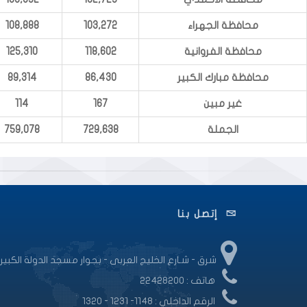
محافظة الجهراء
103,272
108,888
محافظة الفروانية
118,602
125,310
محافظة مبارك الكبير
86,430
89,314
غير مبين
167
114
الجملة
729,638
759,078
إتصل بنا
شرق - شـارع الخليج العربى - بجوار مسجد الدولة الكبير
هاتف : 22428200
الرقم الداخلي : 1148- 1231 - 1320