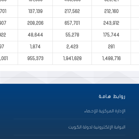
701
137,139
217,562
212,160
907
208,206
657,701
243,912
922
48,644
55,278
175,744
97
1,874
2,423
281
,001
955,373
1,941,628
1,488,716
روابط هامة
الإدارة المركزية للإحصاء
البوابة الإلكترونية لدولة الكويت