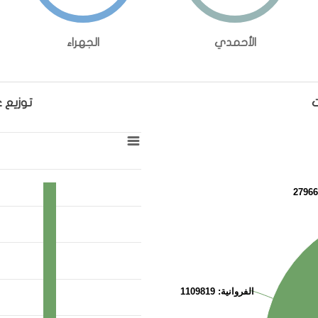
الأحمدي
الجهراء
ت
توزيع 
توزيع عدد السكان حسب المحافظات والجن
ion chart with 3 data series.
View as data table, توزيع عدد السكان حسب المحافظات والجنسية
 X axis displaying categories.
ng values. Range: 0 to 1000000.
الفروانية
: 1109819