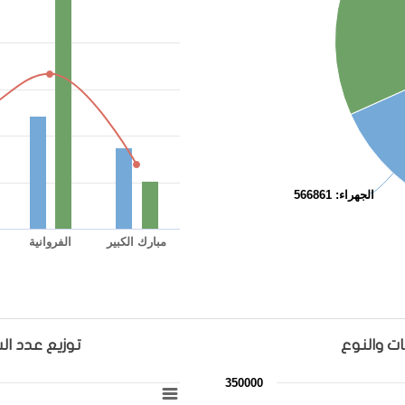
الجهراء
: 566861
مبارك الكبير
الفروانية
End of interactive chart.
ت والنوع
توزيع عدد ال
توزيع عدد السكان الغير الكويتيين حسب ال
350000