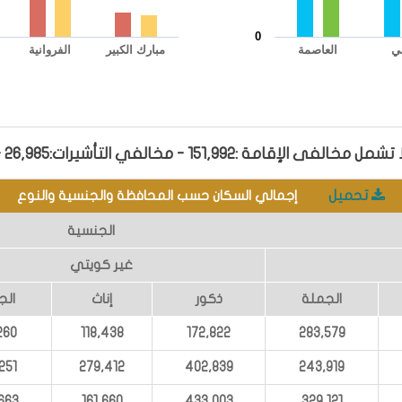
0
ي
العاصمة
مبارك الكبير
الفروانية
End of interactive chart.
151,9 - مخالفي التأشيرات:26,985 -سمات الدخول: 44,879
تحميل
إجمالي السكان حسب المحافظة والجنسية والنوع
الجنسية
غير كويتي
الجملة
ذكور
إناث
الج
260
118,438
172,822
283,579
251
279,412
402,839
243,919
663
161,660
433,003
329,121