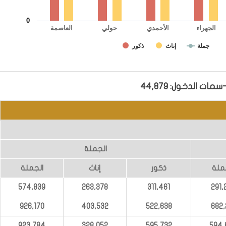
0
الأحمدي
الجهراء
حولي
العاصمة
جملة
إناث
ذكور
الجملة
ملة
ذكور
إناث
الجملة
574,839
263,378
311,461
291,
926,170
403,532
522,638
682,
923,784
328,052
595,732
594,