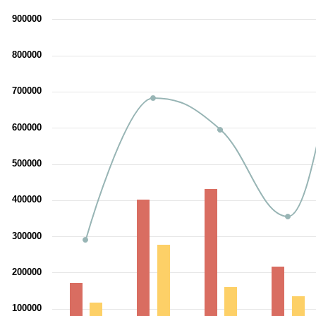
Combinat
900000
The chart has 1
800000
The chart has 1 Y axis displayi
700000
600000
500000
400000
300000
200000
100000