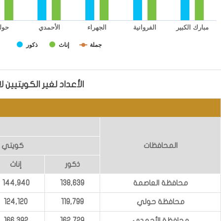
الأحمدي
مبارك الكبير
الفروانية
الجهراء
حول
جملة
إناث
ذكور
End of interactive chart.
الأعداد لغير الكويتيين لا تشمل مخالفى الإقامة :92
المحافظات
كويتي
ذكور
إناث
محافظة العاصمة
138,639
144,940
محافظة حولي
119,799
124,120
محافظة الأحمدي
162,729
166,392