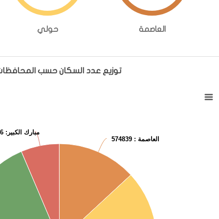
العاصمة
حولي
توزيع عدد السكان حسب المحافظا
توزيع عدد السكان حسب المحافظات
Pie chart with 6 slices.
View as data table, توزيع عدد السكان حسب المحافظات
مبارك الكبير
: 279666
العاصمة
: 574839