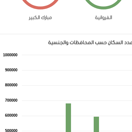
الفروانية
مبارك الكبير
عدد السكان حسب المحافظات والجنسية
سية
1000000
Combinat
900000
The chart has 1
800000
The chart has 1 Y axis displayi
700000
600000
500000