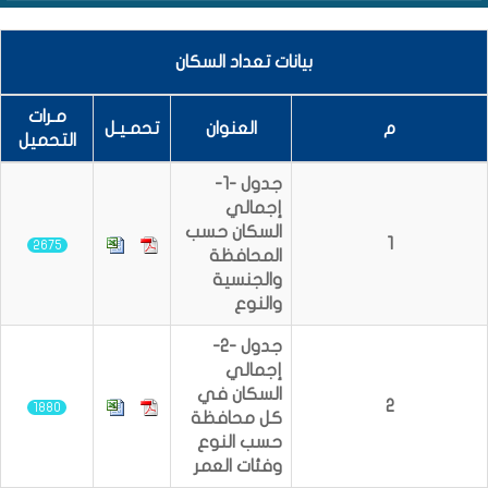
بيانات تعداد السكان
مـرات
م
العنوان
تحمـيـل
التحميل
جدول -1-
إجمالي
السكان حسب
1
2675
المحافظة
والجنسية
والنوع
جدول -2-
إجمالي
السكان في
2
1880
كل محافظة
حسب النوع
وفئات العمر