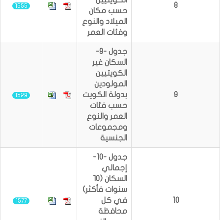
8
1555
حسب مكان
الميلاد والنوع
وفئات العمر
جدول -9-
السكان غير
الكويتيين
المولودين
9
بدولة الكويت
1529
حسب فئات
العمر والنوع
ومجموعات
الجنسية
جدول -10-
إجمالي
السكان (10
سنوات فأكثر)
10
في كل
1577
محافظة