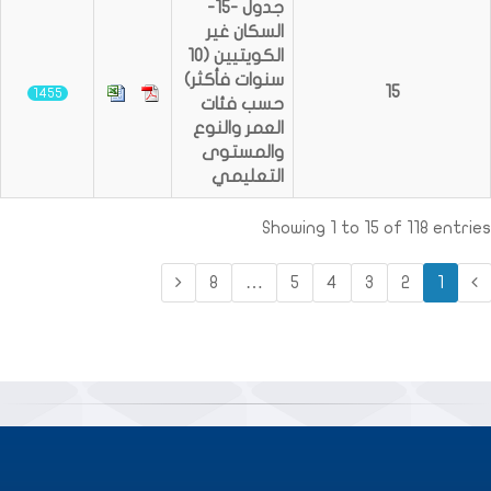
جدول -15-
السكان غير
الكويتيين (10
سنوات فأكثر)
15
1455
حسب فئات
العمر والنوع
والمستوى
التعليمي
Showing 1 to 15 of 118 entries
8
…
5
4
3
2
1