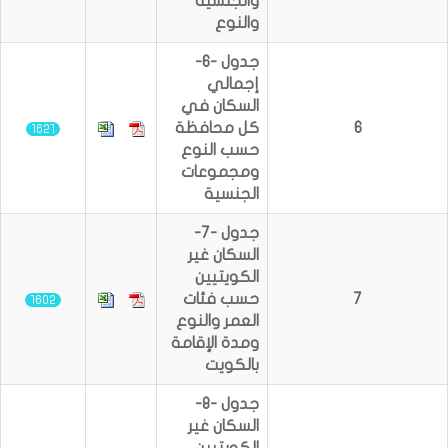
والجنسية
والنوع
جدول -6-
إجمالي
السكان في
6
كل محافظة
1621
حسب النوع
ومجموعات
الجنسية
جدول -7-
السكان غير
الكويتيين
7
حسب فئات
1602
العمر والنوع
ومدة الإقامة
بالكويت
جدول -8-
السكان غير
الكويتيين