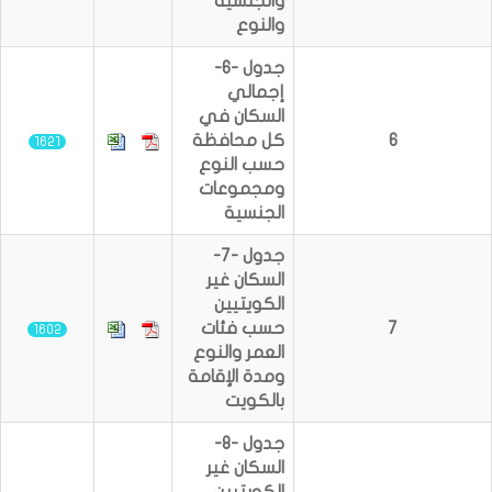
والجنسية
والنوع
جدول -6-
إجمالي
السكان في
6
كل محافظة
1621
حسب النوع
ومجموعات
الجنسية
جدول -7-
السكان غير
الكويتيين
7
حسب فئات
1602
العمر والنوع
ومدة الإقامة
بالكويت
جدول -8-
السكان غير
الكويتيين