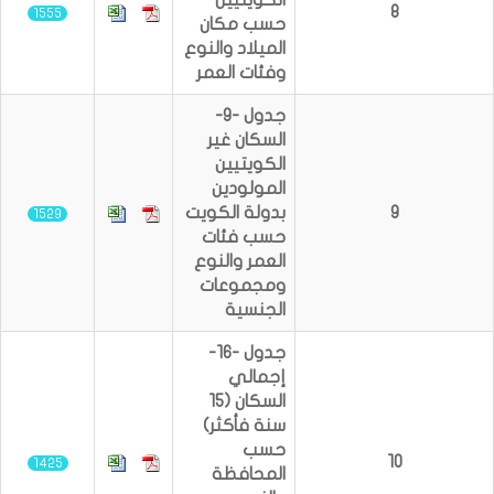
8
1555
حسب مكان
الميلاد والنوع
وفئات العمر
جدول -9-
السكان غير
الكويتيين
المولودين
9
بدولة الكويت
1529
حسب فئات
العمر والنوع
ومجموعات
الجنسية
جدول -16-
إجمالي
السكان (15
سنة فأكثر)
حسب
10
1425
المحافظة