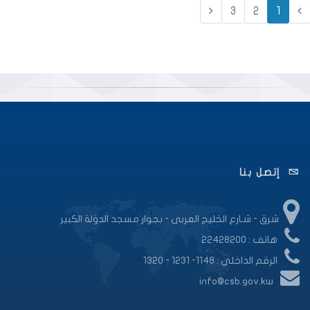
3
2
1
إتصل بنا
شرق - شـارع الخليج العربى - بجوار مسجد الدولة الكبير
هاتف : 22428200
الرقم الداخلي : 1148- 1231 - 1320
info@csb.gov.kw