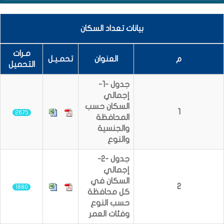
بيانات تعداد السكان
مـرات
م
العنوان
تحمـيـل
التحميل
جدول -1-
إجمالي
السكان حسب
1
2675
المحافظة
والجنسية
والنوع
جدول -2-
إجمالي
السكان في
2
1880
كل محافظة
حسب النوع
وفئات العمر